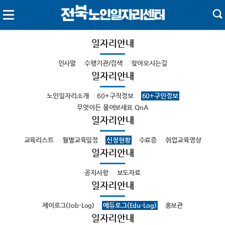
일자리안내
인사말
수행기관/검색
찾아오시는길
일자리안내
노인일자리소개
60+구직정보
60+구인정보
무엇이든 물어보세요 QnA
일자리안내
교육리스트
월별교육일정
신청현황
수료증
취업교육영상
일자리안내
공지사항
보도자료
일자리안내
제이로그(Job-Log)
에듀로그(Edu-Log)
홍보관
일자리안내