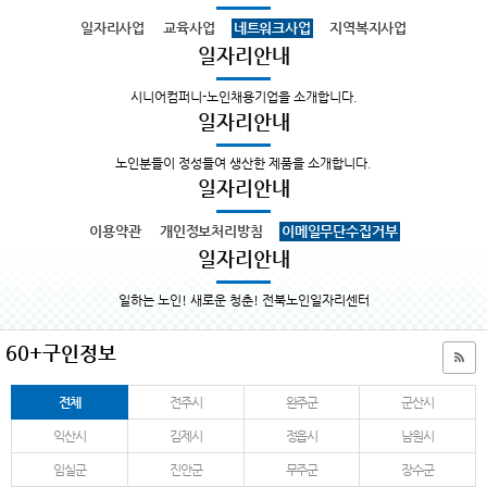
일자리사업
교육사업
네트워크사업
지역복지사업
일자리안내
시니어컴퍼니-노인채용기업을 소개합니다.
일자리안내
노인분들이 정성들여 생산한 제품을 소개합니다.
일자리안내
이용약관
개인정보처리방침
이메일무단수집거부
일자리안내
일하는 노인! 새로운 청춘! 전북노인일자리센터
60+구인정보
전체
전주시
완주군
군산시
익산시
김제시
정읍시
남원시
임실군
진안군
무주군
장수군