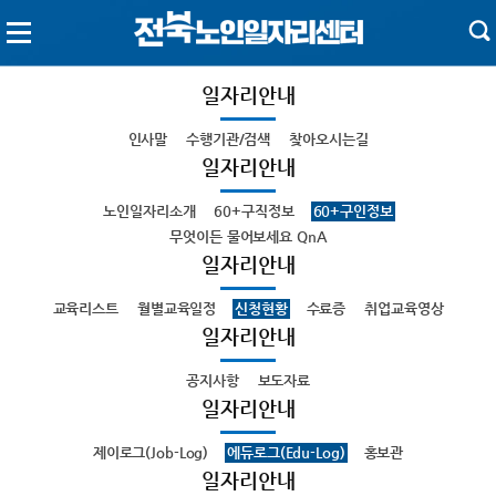
일자리안내
인사말
수행기관/검색
찾아오시는길
일자리안내
노인일자리소개
60+구직정보
60+구인정보
무엇이든 물어보세요 QnA
일자리안내
교육리스트
월별교육일정
신청현황
수료증
취업교육영상
일자리안내
공지사항
보도자료
일자리안내
제이로그(Job-Log)
에듀로그(Edu-Log)
홍보관
일자리안내