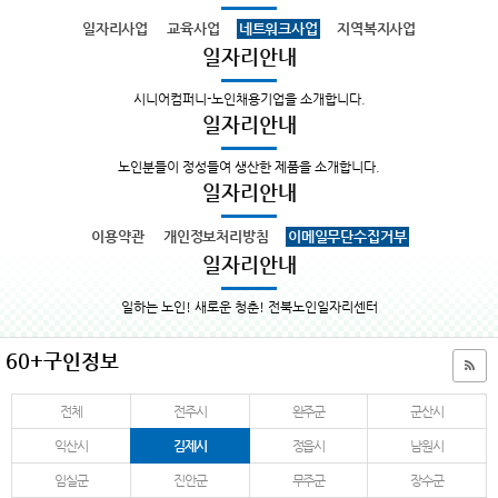
일자리사업
교육사업
네트워크사업
지역복지사업
일자리안내
시니어컴퍼니-노인채용기업을 소개합니다.
일자리안내
노인분들이 정성들여 생산한 제품을 소개합니다.
일자리안내
이용약관
개인정보처리방침
이메일무단수집거부
일자리안내
일하는 노인! 새로운 청춘! 전북노인일자리센터
60+구인정보
전체
전주시
완주군
군산시
익산시
김제시
정읍시
남원시
임실군
진안군
무주군
장수군