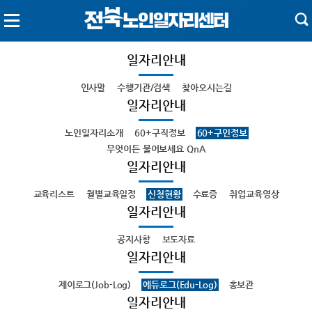
일자리안내
인사말
수행기관/검색
찾아오시는길
일자리안내
노인일자리소개
60+구직정보
60+구인정보
무엇이든 물어보세요 QnA
일자리안내
교육리스트
월별교육일정
신청현황
수료증
취업교육영상
일자리안내
공지사항
보도자료
일자리안내
제이로그(Job-Log)
에듀로그(Edu-Log)
홍보관
일자리안내