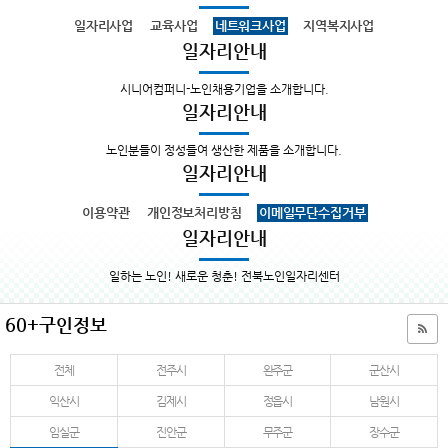
일자리사업
교육사업
네트워크사업
지역복지사업
일자리안내
시니어컴퍼니-노인채용기업을 소개합니다.
일자리안내
노인분들이 정성들여 생산한 제품을 소개합니다.
일자리안내
이용약관
개인정보처리방침
이메일무단수집거부
일자리안내
일하는 노인! 새로운 청춘! 전북노인일자리센터
60+구인정보
전체
전주시
완주군
군산시
익산시
김제시
정읍시
남원시
임실군
진안군
무주군
장수군