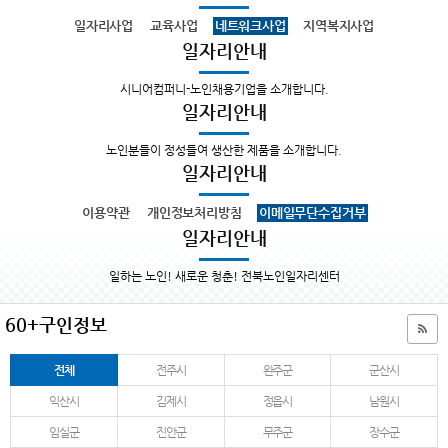
일자리사업
교육사업
네트워크사업
지역복지사업
일자리안내
시니어컴퍼니-노인채용기업을 소개합니다.
일자리안내
노인분들이 정성들여 생산한 제품을 소개합니다.
일자리안내
이용약관
개인정보처리방침
이메일무단수집거부
일자리안내
일하는 노인! 새로운 청춘! 전북노인일자리센터
60+구인정보
전체
전주시
완주군
군산시
익산시
김제시
정읍시
남원시
임실군
진안군
무주군
장수군