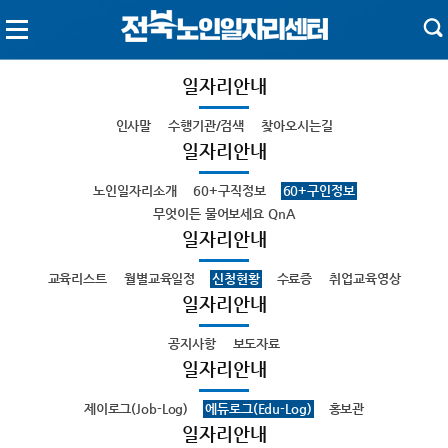
일자리안내
인사말
수행기관/검색
찾아오시는길
일자리안내
노인일자리소개
60+구직정보
60+구인정보
무엇이든 물어보세요 QnA
일자리안내
교육리스트
월별교육일정
신청현황
수료증
취업교육영상
일자리안내
공지사항
보도자료
일자리안내
제이로그(Job-Log)
에듀로그(Edu-Log)
홍보관
일자리안내