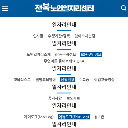
일자리안내
인사말
수행기관/검색
찾아오시는길
일자리안내
노인일자리소개
60+구직정보
60+구인정보
무엇이든 물어보세요 QnA
일자리안내
교육리스트
월별교육일정
신청현황
수료증
취업교육영상
일자리안내
공지사항
보도자료
일자리안내
제이로그(Job-Log)
에듀로그(Edu-Log)
홍보관
일자리안내