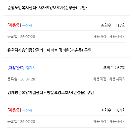
순창노인복지센터- 재가요양보호사(순창읍) 구인-
[
채용중
]
조회수 : 117회
군산시
등록일 : 26-07-28
채용마감 : 채용시까지
유한회사홍익종합관리 - 아파트 경비원(조촌동) 구인
[
채용완료
]
조회수 : 67회
김제시
등록일 : 26-07-28
채용마감 : 채용시까지
김제방문요양지원센터 - 방문요양보호사(만경읍) 구인
[
채용중
]
조회수 : 104회
군산시
등록일 : 26-07-28
채용마감 : 채용시까지