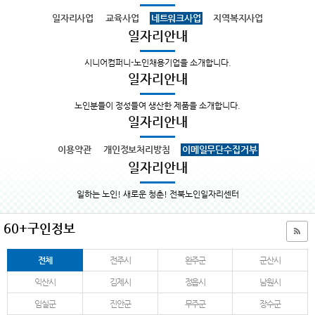
일자리사업
교육사업
네트워크사업
지역복지사업
일자리안내
시니어컴퍼니-노인채용기업을 소개합니다.
일자리안내
노인분들이 정성들여 생산한 제품을 소개합니다.
일자리안내
이용약관
개인정보처리방침
이메일무단수집거부
일자리안내
일하는 노인! 새로운 청춘! 전북노인일자리센터
60+구인정보
전체
전주시
완주군
군산시
익산시
김제시
정읍시
남원시
임실군
진안군
무주군
장수군