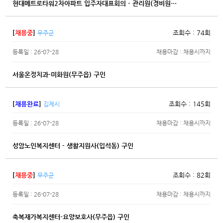
현대메트로타워2차아파트 입주자대표회의 - 관리원(경비원…
[
채용중
]
조회수 : 74회
무주군
등록일 : 26-07-28
채용마감 : 채용시까지
서울온정치과-미화원(무주읍) 구인
[
채용완료
]
조회수 : 145회
김제시
등록일 : 26-07-28
채용마감 : 채용시까지
성암노인복지센터 - 생활지원사(입석동) 구인
[
채용중
]
조회수 : 82회
무주군
등록일 : 26-07-28
채용마감 : 채용시까지
축복재가복지센터-요양보호사(무주읍) 구인