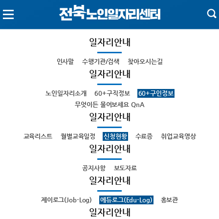
일자리안내
인사말
수행기관/검색
찾아오시는길
일자리안내
노인일자리소개
60+구직정보
60+구인정보
무엇이든 물어보세요 QnA
일자리안내
교육리스트
월별교육일정
신청현황
수료증
취업교육영상
일자리안내
공지사항
보도자료
일자리안내
제이로그(Job-Log)
에듀로그(Edu-Log)
홍보관
일자리안내