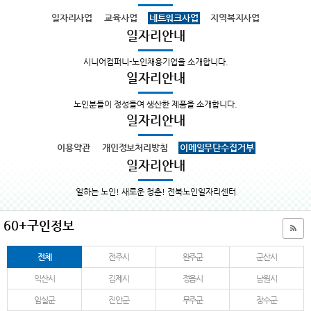
일자리사업
교육사업
네트워크사업
지역복지사업
일자리안내
시니어컴퍼니-노인채용기업을 소개합니다.
일자리안내
노인분들이 정성들여 생산한 제품을 소개합니다.
일자리안내
이용약관
개인정보처리방침
이메일무단수집거부
일자리안내
일하는 노인! 새로운 청춘! 전북노인일자리센터
60+구인정보
전체
전주시
완주군
군산시
익산시
김제시
정읍시
남원시
임실군
진안군
무주군
장수군