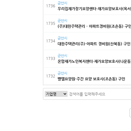
군산시
1736
우리집재가장기요양센터-재가요양보호사(옥서
군산시
1735
(주)대한주택관리 - 아파트경비원(조촌동) 구
군산시
1734
대한주택관리(주)-아파트 경비원(산북동) 구인
군산시
1733
온맘재가노인복지센터-재가요양보호사(나운동)
군산시
1732
벧엘요양원-주간 요양 보호사(조촌동) 구인
다음
맨끝
다음검색