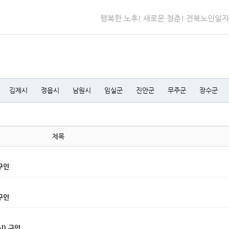
행복한 노후! 새로운 청춘! 전북노인일
김제시
정읍시
남원시
임실군
진안군
무주군
장수군
제목
구인
구인
) 구인