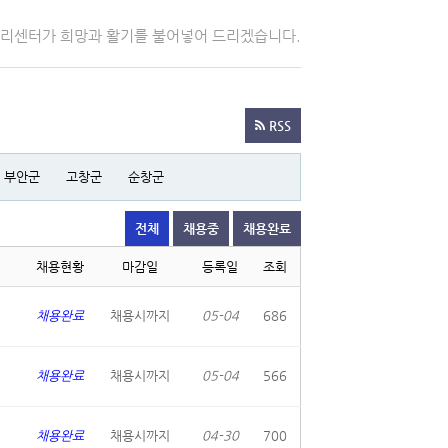
자리센터가 희망과 활기를 불어넣어 드리겠습니다.
RSS
부안군
고창군
순창군
전체
채용중
채용완료
채용현황
마감일
등록일
조회
채용완료
채용시까지
05-04
686
채용완료
채용시까지
05-04
566
채용완료
채용시까지
04-30
700