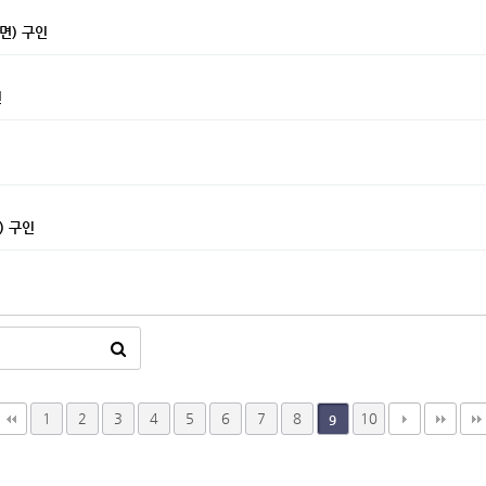
면) 구인
인
 구인
1
2
3
4
5
6
7
8
10
9