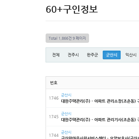
60+구인정보
Total 1,866건
9 페이지
전체
전주시
완주군
군산시
익산시
번호
군산시
1746
대한주택관리(주) - 아파트 관리소장(조촌동) 
군산시
1745
대한주택관리(주) - 아파트 관리기사(조촌동) 
군산시
1744
군산한마음사회서비스센터 - 요양보호사(군산시