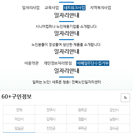
일자리사업
교육사업
네트워크사업
지역복지사업
일자리안내
시니어컴퍼니-노인채용기업을 소개합니다.
일자리안내
노인분들이 정성들여 생산한 제품을 소개합니다.
일자리안내
이용약관
개인정보처리방침
이메일무단수집거부
일자리안내
일하는 노인! 새로운 청춘! 전북노인일자리센터
60+구인정보
전체
전주시
완주군
군산시
익산시
김제시
정읍시
남원시
임실군
진안군
무주군
장수군