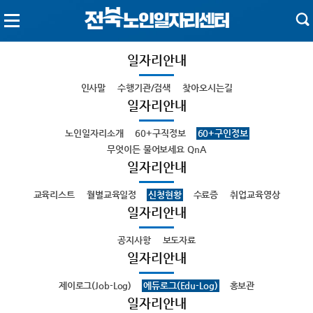
일자리안내
인사말
수행기관/검색
찾아오시는길
일자리안내
노인일자리소개
60+구직정보
60+구인정보
무엇이든 물어보세요 QnA
일자리안내
교육리스트
월별교육일정
신청현황
수료증
취업교육영상
일자리안내
공지사항
보도자료
일자리안내
제이로그(Job-Log)
에듀로그(Edu-Log)
홍보관
일자리안내