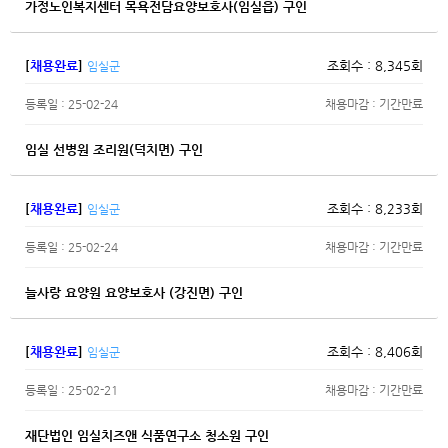
가정노인복지센터 목욕전담요양보호사(임실읍) 구인
[
채용완료
]
조회수 : 8,345회
임실군
등록일 : 25-02-24
채용마감 : 기간만료
임실 선병원 조리원(덕치면) 구인
[
채용완료
]
조회수 : 8,233회
임실군
등록일 : 25-02-24
채용마감 : 기간만료
늘사랑 요양원 요양보호사 (강진면) 구인
[
채용완료
]
조회수 : 8,406회
임실군
등록일 : 25-02-21
채용마감 : 기간만료
재단법인 임실치즈앤 식품연구소 청소원 구인