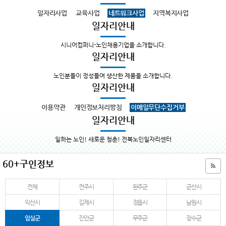
일자리사업
교육사업
네트워크사업
지역복지사업
일자리안내
시니어컴퍼니-노인채용기업을 소개합니다.
일자리안내
노인분들이 정성들여 생산한 제품을 소개합니다.
일자리안내
이용약관
개인정보처리방침
이메일무단수집거부
일자리안내
일하는 노인! 새로운 청춘! 전북노인일자리센터
60+구인정보
전체
전주시
완주군
군산시
익산시
김제시
정읍시
남원시
임실군
진안군
무주군
장수군