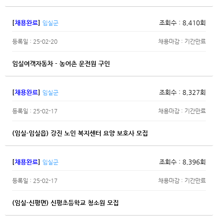
[
채용완료
]
조회수 : 8,410회
임실군
등록일 : 25-02-20
채용마감 : 기간만료
임실여객자동차 - 농어촌 운전원 구인
[
채용완료
]
조회수 : 8,327회
임실군
등록일 : 25-02-17
채용마감 : 기간만료
(임실-임실읍) 강진 노인 복지센터 요양 보호사 모집
[
채용완료
]
조회수 : 8,396회
임실군
등록일 : 25-02-17
채용마감 : 기간만료
(임실-신평면) 신평초등학교 청소원 모집