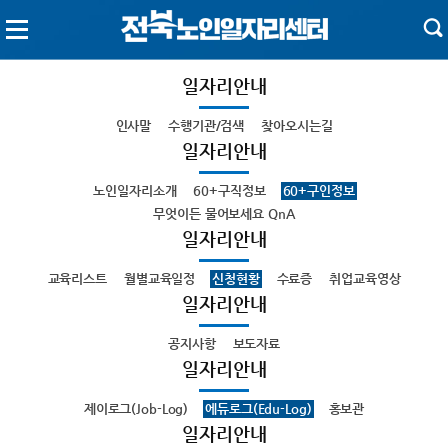
일자리안내
인사말
수행기관/검색
찾아오시는길
일자리안내
노인일자리소개
60+구직정보
60+구인정보
무엇이든 물어보세요 QnA
일자리안내
교육리스트
월별교육일정
신청현황
수료증
취업교육영상
일자리안내
공지사항
보도자료
일자리안내
제이로그(Job-Log)
에듀로그(Edu-Log)
홍보관
일자리안내