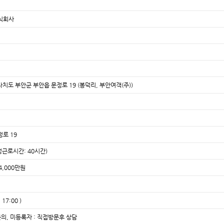
식회사
별자치도 부안군 부안읍 문정로 19 (봉덕리, 부안여객(주))
로 19
정근로시간: 40시간)
4,000만원
17:00 )
의, 미등록자 : 직접방문후 상담