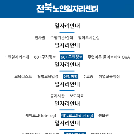
일자리안내
인사말
수행기관/검색
찾아오시는길
일자리안내
노인일자리소개
60+구직정보
60+구인정보
무엇이든 물어보세요 QnA
일자리안내
교육리스트
월별교육일정
신청현황
수료증
취업교육영상
일자리안내
공지사항
보도자료
일자리안내
제이로그(Job-Log)
에듀로그(Edu-Log)
홍보관
일자리안내