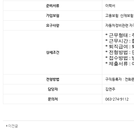
준비서류
이력서
가입보험
고용보험 산재보험
요구사항
자동차정비관련 자격
* 근무형태 :
* 근무시간 :
* 퇴직급여 :
* 전형방법 :
상세조건
* 접수방법 : 방
* 제출서류 :
전형방법
구직등록자 : 전화문
담당자
김연주
문의처
063-274-9112
이전글