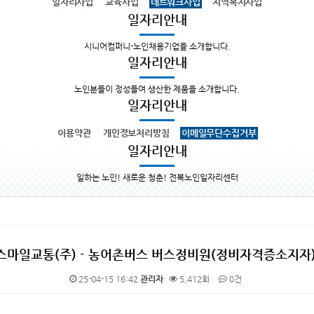
일자리사업
교육사업
네트워크사업
지역복지사업
일자리안내
시니어컴퍼니-노인채용기업을 소개합니다.
일자리안내
노인분들이 정성들여 생산한 제품을 소개합니다.
일자리안내
이용약관
개인정보처리방침
이메일무단수집거부
일자리안내
일하는 노인! 새로운 청춘! 전북노인일자리센터
스마일교통(주) - 농어촌버스 버스정비원(정비자격증소지자)
25-04-15 16:42
관리자
5,412회
0건