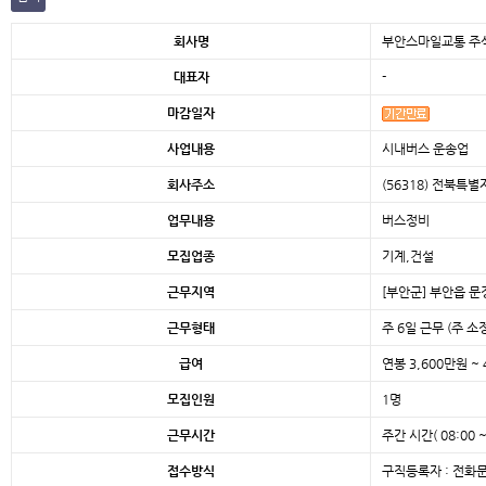
본문
회사명
부안스마일교통 주
대표자
-
마감일자
사업내용
시내버스 운송업
회사주소
(56318) 전북특
업무내용
버스정비
모집업종
기계,건설
근무지역
[부안군]
부안읍 문정
근무형태
주 6일 근무 (주 소
급여
연봉 3,600만원 ~ 
모집인원
1명
근무시간
주간 시간( 08:00 ~ 
접수방식
구직등록자 : 전화문