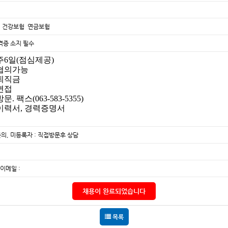
 건강보험 연금보험
증 소지 필수
 주6일(점심제공)
 협의가능
 퇴직금
 면접
문. 팩스(063-583-5355)
 이력서, 경력증명서
의, 미등록자 : 직접방문후 상담
 이메일 :
채용이 완료되었습니다
목록