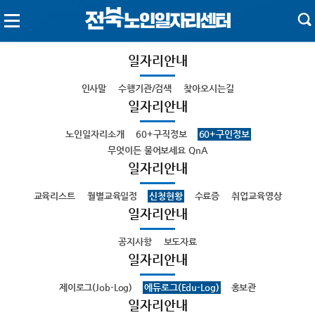
일자리안내
인사말
수행기관/검색
찾아오시는길
일자리안내
노인일자리소개
60+구직정보
60+구인정보
무엇이든 물어보세요 QnA
일자리안내
교육리스트
월별교육일정
신청현황
수료증
취업교육영상
일자리안내
공지사항
보도자료
일자리안내
제이로그(Job-Log)
에듀로그(Edu-Log)
홍보관
일자리안내