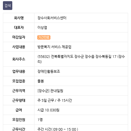
검색
본문
회사명
장수사회서비스센터
대표자
이상엽
마감일자
사업내용
방문복지 서비스 제공업
(55632) 전북특별자치도 장수군 장수읍 장수북동길 17 (장수
회사주소
리)
업무내용
장애인활동보조
모집업종
돌봄
근무지역
[장수군]
관내일원
근무형태
주 5일 근무 / 주 15시간
급여
시급 10.030원
모집인원
1명
근무시간
주간 시간( 09:00 ~ 15:00 )