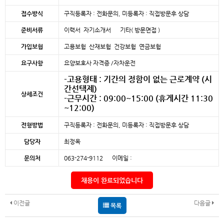
접수방식
구직등록자 : 전화문의, 미등록자 : 직접방문후 상담
준비서류
이력서 자기소개서 기타( 방문면접 )
가입보험
고용보험 산재보험 건강보험 연금보험
요구사항
요양보호사 자격증 /자차운전
-고용형태 : 기간의 정함이 없는 근로계약 (시
간선택제)
상세조건
-근무시간 : 09:00~15:00 (휴게시간 11:30
~12:00)
전형방법
구직등록자 : 전화문의, 미등록자 : 직접방문후 상담
담당자
최정옥
문의처
063-274-9112 이메일 :
채용이 완료되었습니다
이전글
다음글
목록