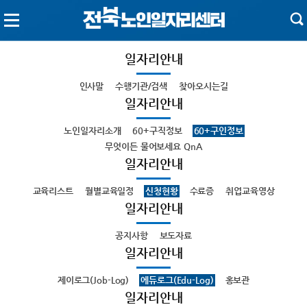
일자리안내
인사말
수행기관/검색
찾아오시는길
일자리안내
노인일자리소개
60+구직정보
60+구인정보
무엇이든 물어보세요 QnA
일자리안내
교육리스트
월별교육일정
신청현황
수료증
취업교육영상
일자리안내
공지사항
보도자료
일자리안내
제이로그(Job-Log)
에듀로그(Edu-Log)
홍보관
일자리안내