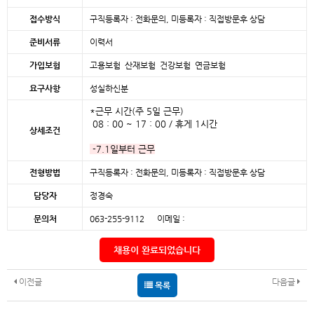
접수방식
구직등록자 : 전화문의, 미등록자 : 직접방문후 상담
준비서류
이력서
가입보험
고용보험 산재보험 건강보험 연금보험
요구사항
성실하신분
*근무 시간(주 5일 근무)
08 : 00 ~ 17 : 00 / 휴게 1시간
상세조건
-7.1일부터 근무
전형방법
구직등록자 : 전화문의, 미등록자 : 직접방문후 상담
담당자
정경숙
문의처
063-255-9112 이메일 :
채용이 완료되었습니다
이전글
다음글
목록