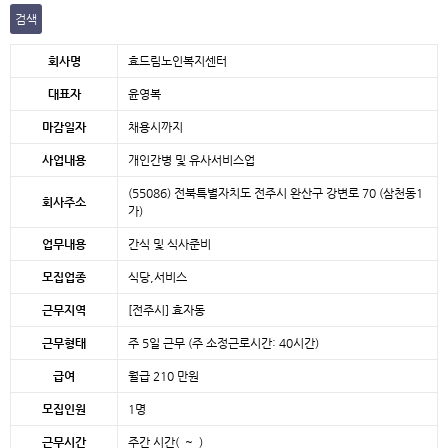
검색
본문
회사명
효드림노인복지센터
대표자
윤영복
마감일자
채용시까지
사업내용
개인간병 및 유사서비스업
(55086) 전북특별자치도 전주시 완산구 강변로 70 (삼천동1
회사주소
가)
업무내용
간식 및 식사준비
모집업종
식당,서비스
근무지역
[전주시]
효자동
근무형태
주 5일 근무 (주 소정근로시간: 40시간)
급여
월급 210 만원
모집인원
1명
근무시간
주간 시간( ~ )