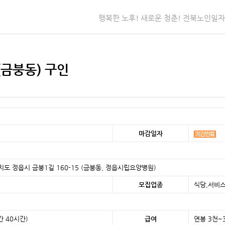
행복한 노후! 새로운 청춘! 전북노인일
금붕동) 구인
마감일자
자치도 정읍시 금붕1길 160-15 (금붕동, 정읍시립요양병원)
모집업종
식당,서비
 40시간)
급여
연봉 3천~