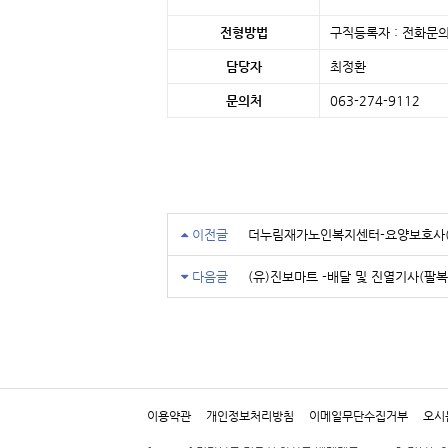
전형방법
구직등록자 : 전화문의
담당자
최정환
문의처
063-274-9112 
이전글
더누림재가노인복지센터-요양보호사(
다음글
(유)진보마트 -배달 및 진열기사(팔복
이용약관
개인정보처리방침
이메일무단수집거부
오시