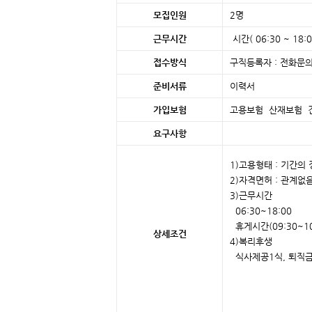
모집인원
2명
근무시간
시간( 06:30 ~ 18:0
접수방식
구직등록자 : 전화문의
준비서류
이력서
가입보험
고용보험 산재보험 
요구사항
1)고용형태 : 기간의
2)자격면허 : 관계없
3)근무시간
06:30~18:00
휴게시간(09:30~10:3
상세조건
4)복리후생
식사제공1식, 퇴직