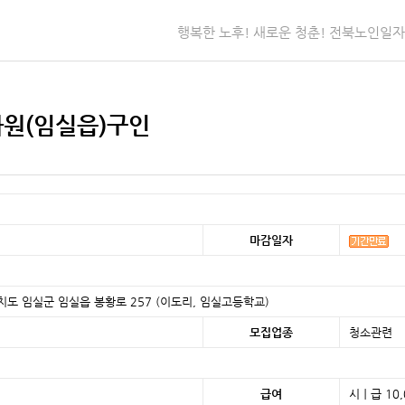
행복한 노후! 새로운 청춘! 전북노인일
화원(임실읍)구인
마감일자
자치도 임실군 임실읍 봉황로 257 (이도리, 임실고등학교)
모집업종
청소관련
급여
시ㅣ급 10,