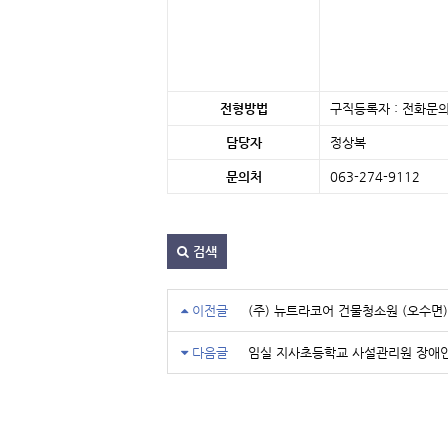
전형방법
구직등록자 : 전화문의
담당자
정상복
문의처
063-274-9112 
검색
이전글
(주) 뉴트라코어 건물청소원 (오수면)
다음글
임실 지사초등학교 사설관리원 장애