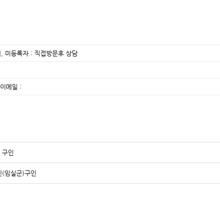
, 미등록자 : 직접방문후 상담
이메일 :
 구인
인(임실군)구인