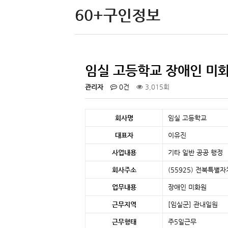
60+구인정보
임실 고등학교 장애인 미
관리자
0건
3,015회
회사명
임실 고등학교
대표자
이유진
사업내용
기타 일반 공공 행정
회사주소
(55925) 전북특별
업무내용
장애인 미화원
근무지역
[임실군]
관내일원
근무형태
주5일근무