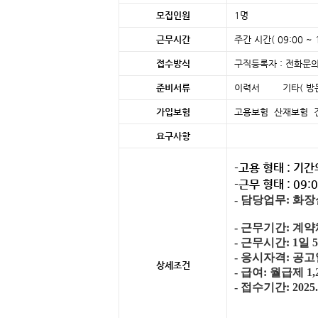
모집인원
1명
근무시간
주간 시간( 09:00 ~ 1
접수방식
구직등록자 : 전화문의
준비서류
이력서 기타( 방문
가입보험
고용보험 산재보험 
요구사항
-고용 형태 : 기
-근무 형태 : 09:
- 담당업무: 화
- 근무기간: 계
- 근무시간: 1일 
- 응시자격: 공
상세조건
- 급여: 월급제 1
- 접수기간: 2025. 