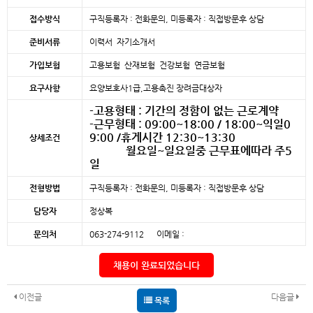
접수방식
구직등록자 : 전화문의, 미등록자 : 직접방문후 상담
준비서류
이력서 자기소개서
가입보험
고용보험 산재보험 건강보험 연금보험
요구사항
요양보호사1급,고용촉진 장려금대상자
-고용형태 : 기간의 정함이 없는 근로계약
-근무형태 : 09:00~18:00 / 18:00~익일0
9:00 /휴게시간 12:30~13:30
상세조건
월요일~일요일중 근무표에따라 주5
일
전형방법
구직등록자 : 전화문의, 미등록자 : 직접방문후 상담
담당자
정상복
문의처
063-274-9112 이메일 :
채용이 완료되었습니다
이전글
다음글
목록