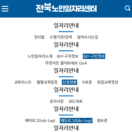
일자리안내
인사말
수행기관/검색
찾아오시는길
일자리안내
노인일자리소개
60+구직정보
60+구인정보
무엇이든 물어보세요 QnA
일자리안내
교육리스트
월별교육일정
신청현황
수료증
취업교육영상
일자리안내
공지사항
보도자료
일자리안내
제이로그(Job-Log)
에듀로그(Edu-Log)
홍보관
일자리안내