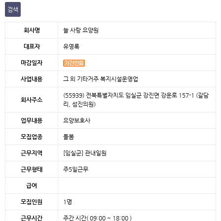
검색
본문
회사명
늘 사랑 요양원
대표자
유영록
마감일자
사업내용
그 외 기타거주 복지시설운영업
(55939) 전북특별자치도 임실군 강진면 강운로 157-1 (갈담
회사주소
리, 섬진의원)
업무내용
요양보호사
모집업종
돌봄
근무지역
[임실군]
관내일원
근무형태
주5일근무
급여
모집인원
1명
근무시간
주간 시간( 09:00 ~ 18:00 )