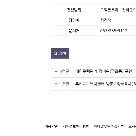
전형방법
구직등록자 : 전화문의
담당자
정경숙
문의처
063-255-9112 
검색
이전글
대한주택관리-경비원(평화동) 구인
다음글
두리재가복지센터-방문요양보호사(효
이용약관
개인정보처리방침
이메일무단수집거부
오시