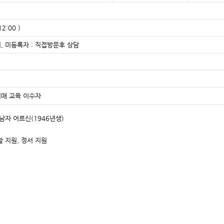
2:00 )
, 미등록자 : 직접방문후 상담
험
치매 교육 이수자
급 남자 어르신(1946년생)
활 지원, 정서 지원