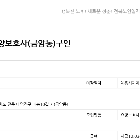
행복한 노후! 새로운 청춘! 전북노인일
양보호사(금암동)구인
마감일자
채용시까지
자치도 전주시 덕진구 매봉10길 7 (금암동)
모집업종
요양보호사
급여
시급10,0