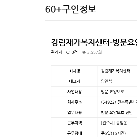
60+구인정보
강림재가복지센터-방문요
관리자
0건
3,557회
회사명
강림재가복지센터
대표자
양인석
사업내용
방문 요양보호
회사주소
(54922) 전북특별
업무내용
방문 요양보호 전반
근무지역
[전주시]
금암동
근무형태
주5일(15시간)