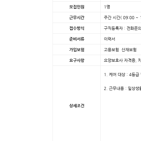
모집인원
1명
근무시간
주간 시간( 09:00 ~ 1
접수방식
구직등록자 : 전화문의
준비서류
이력서
가입보험
고용보험 산재보
요구사항
요양보호사 자격증, 
1. 케어 대상 : 4등
2. 근무내용 : 일상생
상세조건