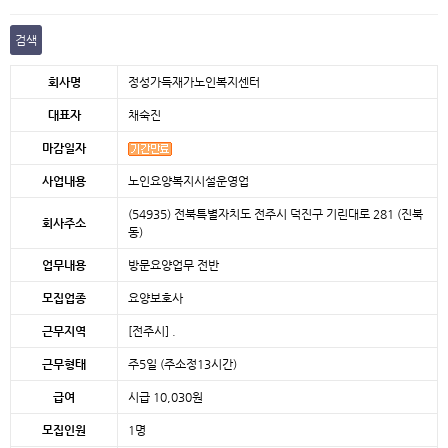
검색
본문
회사명
정성가득재가노인복지센터
대표자
채숙진
마감일자
사업내용
노인요양복지시설운영업
(54935) 전북특별자치도 전주시 덕진구 기린대로 281 (진북
회사주소
동)
업무내용
방문요양업무 전반
모집업종
요양보호사
근무지역
[전주시]
.
근무형태
주5일 (주소정13시간)
급여
시급 10,030원
모집인원
1명