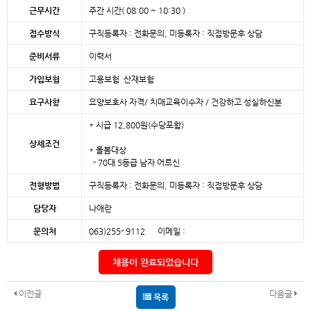
근무시간
주간 시간( 08:00 ~ 10:30 )
접수방식
구직등록자 : 전화문의, 미등록자 : 직접방문후 상담
준비서류
이력서
가입보험
고용보험 산재보험
요구사항
요양보호사 자격/ 치매교육이수자 / 건강하고 성실하신분
* 시급 12,800원(수당포함)
상세조건
* 돌봄대상
- 70대 5등급 남자 어르신
전형방법
구직등록자 : 전화문의, 미등록자 : 직접방문후 상담
담당자
나애란
문의처
063)255- 9112 이메일 :
채용이 완료되었습니다
이전글
다음글
목록