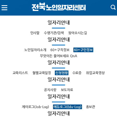
일자리안내
인사말
수행기관/검색
찾아오시는길
일자리안내
노인일자리소개
60+구직정보
60+구인정보
무엇이든 물어보세요 QnA
일자리안내
교육리스트
월별교육일정
신청현황
수료증
취업교육영상
일자리안내
공지사항
보도자료
일자리안내
제이로그(Job-Log)
에듀로그(Edu-Log)
홍보관
일자리안내