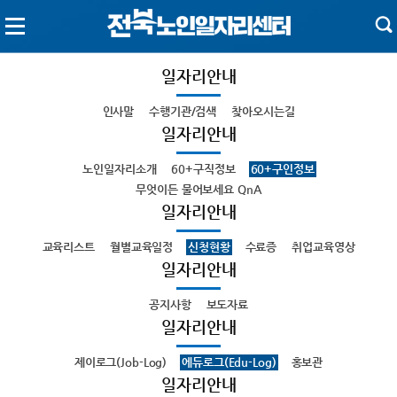
일자리안내
인사말
수행기관/검색
찾아오시는길
일자리안내
노인일자리소개
60+구직정보
60+구인정보
무엇이든 물어보세요 QnA
일자리안내
교육리스트
월별교육일정
신청현황
수료증
취업교육영상
일자리안내
공지사항
보도자료
일자리안내
제이로그(Job-Log)
에듀로그(Edu-Log)
홍보관
일자리안내