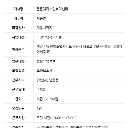
본문
회사명
든든재가노인복지센터
대표자
채승훈
마감일자
채용시까지
사업내용
노인요양복지시설
(54113) 전북특별자치도 군산시 대학로 136 (신풍동, 네비게
회사주소
이션중고)
업무내용
방문요양보호
모집업종
요양보호사
근무지역
[익산시]
남중동
근무형태
주5일
급여
시급 12,700원
모집인원
1명
근무시간
주간 시간( 13:00 ~ 17:00 )
접수방식
구직등록자 : 전화문의, 미등록자 : 직접방문후 상담