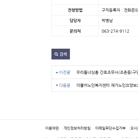
전형방법
구직등록자 : 전화문의
담당자
박병남
문의처
063-274-9112 
검색
이전글
우리들너싱홈 간호조무사(조촌동)구
다음글
더불어노인복지센터 재가노인요양보
이용약관
개인정보처리방침
이메일무단수집거부
오시