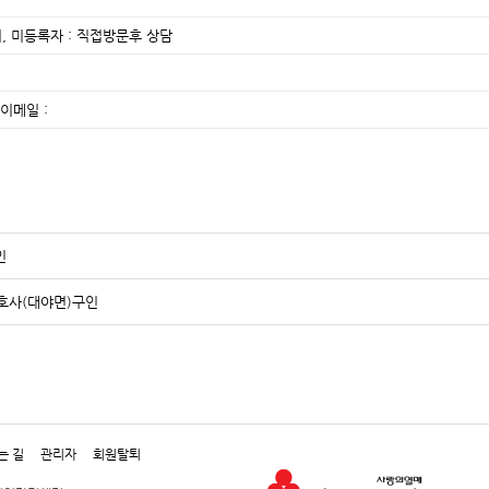
, 미등록자 : 직접방문후 상담
이메일 :
인
호사(대야면)구인
는 길
관리자
회원탈퇴