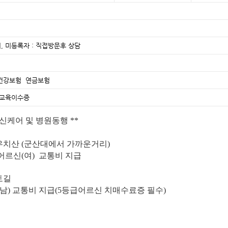
, 미등록자 : 직접방문후 상담
건강보험 연금보험
매교육이수증
르신케어 및 병원동행 **
우치산 (군산대에서 가까운거리)
어르신(여) 교통비 지급
토길
(남) 교통비 지급(5등급어르신 치매수료증 필수)