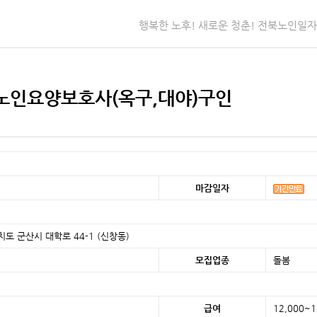
행복한 노후! 새로운 청춘! 전북노인일
노인요양보호사(옥구,대야)구인
마감일자
치도 군산시 대학로 44-1 (신창동)
모집업종
돌봄
급여
12,000~