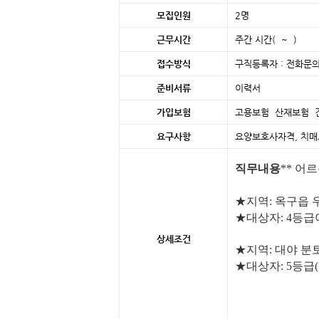
모집인원
2명
근무시간
주간 시간( ~ )
접수방식
구직등록자 : 전화문의
준비서류
이력서
가입보험
고용보험 산재보험 
요구사항
요양보호사자격, 치
직무내용
** 어
★지역: 옥구읍 
★대상자: 4등급
상세조건
★지역: 대야 분
★대상자: 5등급