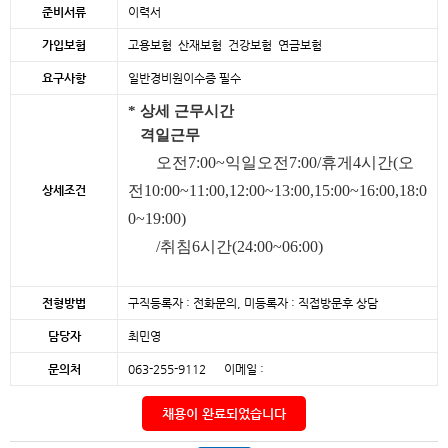
준비서류
이력서
가입보험
고용보험 산재보험 건강보험 연금보험
요구사항
일반경비원이수증 필수
* 상세 근무시간
격일근무
오전7:00~익일오전7:00/휴게4시간(오
전10:00~11:00,12:00~13:00,15:00~16:00,18:0
상세조건
0~19:00)
/취침6시간(24:00~06:00)
전형방법
구직등록자 : 전화문의, 미등록자 : 직접방문후 상담
담당자
최민영
문의처
063-255-9112 이메일 :
채용이 완료되었습니다