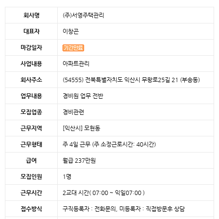
본문
회사명
(주)서영주택관리
대표자
이창곤
마감일자
사업내용
아파트관리
회사주소
(54555) 전북특별자치도 익산시 무왕로25길 21 (부송동)
업무내용
경비원 업무 전반
모집업종
경비관련
근무지역
[익산시]
모현동
근무형태
주 4일 근무 (주 소정근로시간: 40시간)
급여
월급 237만원
모집인원
1명
근무시간
2교대 시간( 07:00 ~ 익일07:00 )
접수방식
구직등록자 : 전화문의, 미등록자 : 직접방문후 상담