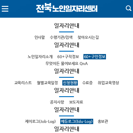
일자리안내
인사말
수행기관/검색
찾아오시는길
일자리안내
노인일자리소개
60+구직정보
60+구인정보
무엇이든 물어보세요 QnA
일자리안내
교육리스트
월별교육일정
신청현황
수료증
취업교육영상
일자리안내
공지사항
보도자료
일자리안내
제이로그(Job-Log)
에듀로그(Edu-Log)
홍보관
일자리안내