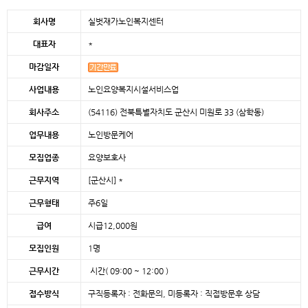
본문
회사명
실벗재가노인복지센터
대표자
*
마감일자
사업내용
노인요양복지시설서비스업
회사주소
(54116) 전북특별자치도 군산시 미원로 33 (삼학동)
업무내용
노인방문케어
모집업종
요양보호사
근무지역
[군산시]
*
근무형태
주6일
급여
시급12,000원
모집인원
1명
근무시간
시간( 09:00 ~ 12:00 )
접수방식
구직등록자 : 전화문의, 미등록자 : 직접방문후 상담