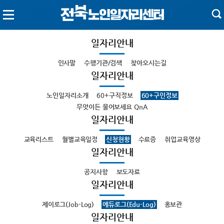
일자리안내
인사말
수행기관/검색
찾아오시는길
일자리안내
노인일자리소개
60+구직정보
60+구인정보
무엇이든 물어보세요 QnA
일자리안내
교육리스트
월별교육일정
신청현황
수료증
취업교육영상
일자리안내
공지사항
보도자료
일자리안내
제이로그(Job-Log)
에듀로그(Edu-Log)
홍보관
일자리안내