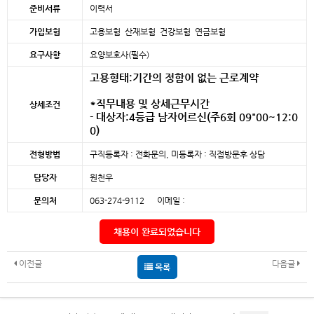
준비서류
이력서
가입보험
고용보험 산재보험 건강보험 연금보험
요구사항
요양보호사(필수)
고용형태:기간의 정함이 없는 근로계약
*직무내용 및 상세근무시간
상세조건
- 대상자:4등급 남자어르신(주6회 09"00~12:0
0)
전형방법
구직등록자 : 전화문의, 미등록자 : 직접방문후 상담
담당자
원천우
문의처
063-274-9112 이메일 :
채용이 완료되었습니다
이전글
다음글
목록