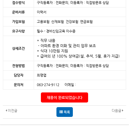
접수방식
구직등록자 : 전화문의, 미등록자 : 직접방문후 상담
준비서류
이력서
가입보험
고용보험 산재보험 건강보험 연금보험
요구사항
필수 - 경비신임교육 이수증
* 직무 내용
- 아파트 환경 미화 및 관리 업무 보조
상세조건
* 식대 10만원 지원
* 급여의 년 100% 상여금(설, 추석, 5월, 휴가 지급)
전형방법
구직등록자 : 전화문의, 미등록자 : 직접방문후 상담
담당자
최명엽
문의처
063-274-9112 이메일 :
채용이 완료되었습니다
이전글
다음글
목록