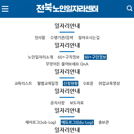
일자리안내
인사말
수행기관/검색
찾아오시는길
일자리안내
노인일자리소개
60+구직정보
60+구인정보
무엇이든 물어보세요 QnA
일자리안내
교육리스트
월별교육일정
신청현황
수료증
취업교육영상
일자리안내
공지사항
보도자료
일자리안내
제이로그(Job-Log)
에듀로그(Edu-Log)
홍보관
일자리안내