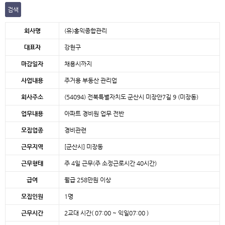
검색
본문
회사명
(유)홍익종합관리
대표자
강현구
마감일자
채용시까지
사업내용
주거용 부동산 관리업
회사주소
(54094) 전북특별자치도 군산시 미장안7길 9 (미장동)
업무내용
아파트 경비원 업무 전반
모집업종
경비관련
근무지역
[군산시]
미장동
근무형태
주 4일 근무(주 소정근로시간 40시간)
급여
월급 258만원 이상
모집인원
1명
근무시간
2교대 시간( 07:00 ~ 익일07:00 )