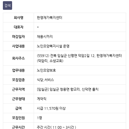
검색
본문
회사명
한영재가복지센터
대표자
*
마감일자
채용시까지
사업내용
노인요양복지시설 운영
(55912) 전북 임실군 신평면 덕암2길 12, 한영재가복지센터
회사주소
(덕암리, 소생교회)
업무내용
노인요양보호
모집업종
식당,서비스
근무지역
[임실군]
임실군 청웅면 향교리, 신덕면 율치
근무형태
계약직
급여
시급 11,570원 이상
모집인원
1명
근무시간
주간 시간( 11:00 ~ 3시간 )