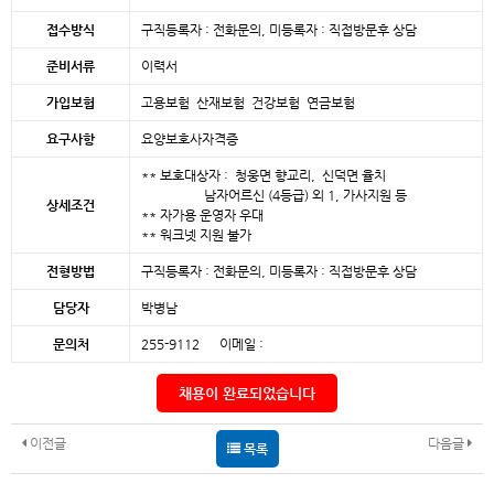
접수방식
구직등록자 : 전화문의, 미등록자 : 직접방문후 상담
준비서류
이력서
가입보험
고용보험 산재보험 건강보험 연금보험
요구사항
요양보호사자격증
** 보호대상자 : 청웅면 향교리, 신덕면 율치
남자어르신 (4등급) 외 1, 가사지원 등
상세조건
** 자가용 운영자 우대
** 워크넷 지원 불가
전형방법
구직등록자 : 전화문의, 미등록자 : 직접방문후 상담
담당자
박병남
문의처
255-9112 이메일 :
채용이 완료되었습니다
이전글
다음글
목록