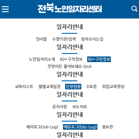
일자리안내
인사말
수행기관/검색
찾아오시는길
일자리안내
노인일자리소개
60+구직정보
60+구인정보
무엇이든 물어보세요 QnA
일자리안내
교육리스트
월별교육일정
신청현황
수료증
취업교육영상
일자리안내
공지사항
보도자료
일자리안내
제이로그(Job-Log)
에듀로그(Edu-Log)
홍보관
일자리안내