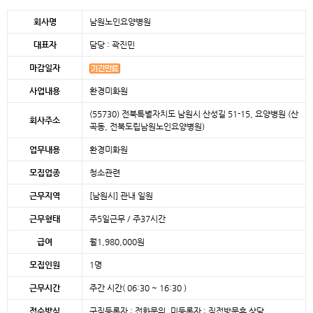
본문
회사명
남원노인요양병원
대표자
담당 : 곽진민
마감일자
사업내용
환경미화원
(55730) 전북특별자치도 남원시 산성길 51-15, 요양병원 (산
회사주소
곡동, 전북도립남원노인요양병원)
업무내용
환경미화원
모집업종
청소관련
근무지역
[남원시]
관내 일원
근무형태
주5일근무 / 주37시간
급여
월1,980,000원
모집인원
1명
근무시간
주간 시간( 06:30 ~ 16:30 )
접수방식
구직등록자 : 전화문의, 미등록자 : 직접방문후 상담