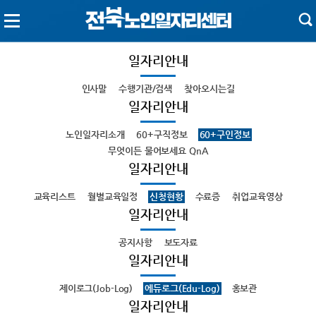
일자리안내
인사말
수행기관/검색
찾아오시는길
일자리안내
노인일자리소개
60+구직정보
60+구인정보
무엇이든 물어보세요 QnA
일자리안내
교육리스트
월별교육일정
신청현황
수료증
취업교육영상
일자리안내
공지사항
보도자료
일자리안내
제이로그(Job-Log)
에듀로그(Edu-Log)
홍보관
일자리안내