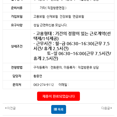
준비서류
기타( 직접방문면접 )
가입보험
고용보험 산재보험 건강보험 연금보험
요구사항
성실 근면하신분 모십니다.
- 고용형태 : 기간의 정함이 있는 근로계약(선
택제/1식제공)
- 근무시간 : 월~금 06:30~16:30(근무 7.5
상세조건
시간/ 휴게 2.5시간)
토~일 06:30~16:00(근무 7.5시간/
휴게 2.5시간)
전형방법
구직등록자 : 전화문의, 미등록자 : 직접방문후 상담
담당자
황종연
문의처
063-274-9112 이메일 :
채용이 완료되었습니다
이전글
다음글
목록