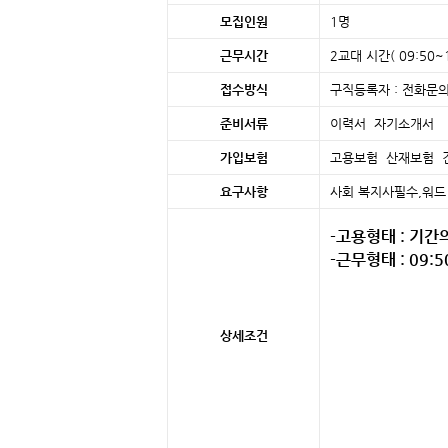
모집인원
1명
근무시간
2교대 시간( 09:50~15
접수방식
구직등록자 : 전화문의
준비서류
이력서 자기소개서 
가입보험
고용보험 산재보험 
요구사항
사회 복지사필수,워드
-고용형태 : 기간
-근무형태 : 09:5
상세조건