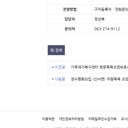
전형방법
구직등록자 : 전화문의
담당자
정상복
문의처
063-274-9112 
검색
이전글
가족재가복지센터 방문목욕요양보호사
다음글
장수평화의집 (산서면) 차량목욕 요
이용약관
개인정보처리방침
이메일무단수집거부
오시