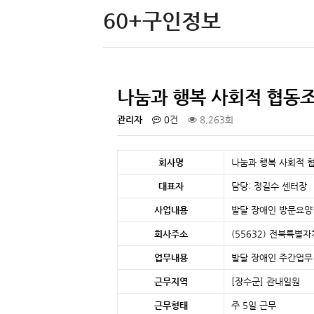
60+구인정보
나눔과 행복 사회적 협동조
관리자
0건
8,263회
회사명
나눔과 행복 사회적 
대표자
담당: 정길수 센터장
사업내용
발달 장애인 방문요양
회사주소
(55632) 전북특별자
업무내용
발달 장애인 주간업무
근무지역
[장수군]
관내일원
근무형태
주 5일 근무