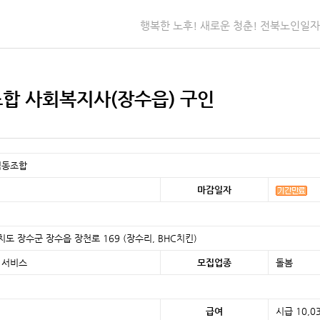
행복한 노후! 새로운 청춘! 전북노인일
합 사회복지사(장수읍) 구인
협동조합
마감일자
치도 장수군 장수읍 장천로 169 (장수리, BHC치킨)
 서비스
모집업종
돌봄
급여
시급 10,0