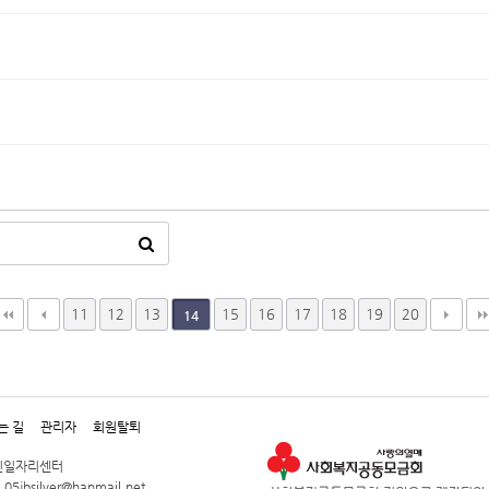
11
12
13
15
16
17
18
19
20
14
는 길
관리자
회원탈퇴
노인일자리센터
 05jbsilver@hanmail.net