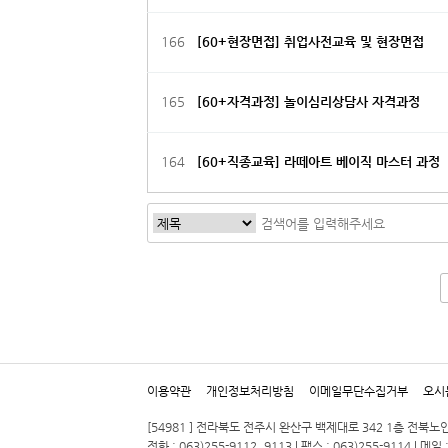
166
[60+현장면접] 취업사전교육 및 현장면접
165
[60+자격과정] 놀이심리상담사 자격과정
164
[60+직종교육] 라떼아트 베이직 마스터 과정
다음
맨끝
이용약관
개인정보처리방침
이메일무단수집거부
오시
[54981 ] 전라북도 전주시 완산구 백제대로 342 1층 전북
전화 : 063)255-9112, 9113 | 팩스 : 063)255-9114 | 메일 :