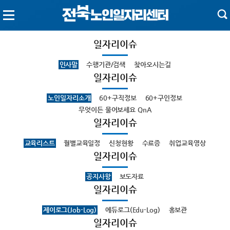
일자리이슈
인사말
수행기관/검색
찾아오시는길
일자리이슈
노인일자리소개
60+구직정보
60+구인정보
무엇이든 물어보세요 QnA
일자리이슈
교육리스트
월별교육일정
신청현황
수료증
취업교육영상
일자리이슈
공지사항
보도자료
일자리이슈
제이로그(Job-Log)
에듀로그(Edu-Log)
홍보관
일자리이슈