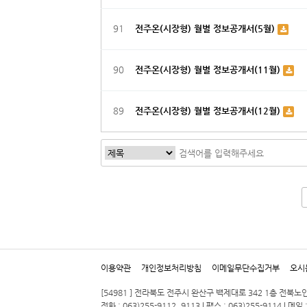
91
전주온(시장형) 월별 정보공개서(5월)
90
전주온(시장형) 월별 정보공개서(11월)
89
전주온(시장형) 월별 정보공개서(12월)
다음
맨끝
이용약관
개인정보처리방침
이메일무단수집거부
오시
[54981 ] 전라북도 전주시 완산구 백제대로 342 1층 전북
전화 : 063)255-9112, 9113 | 팩스 : 063)255-9114 | 메일 :