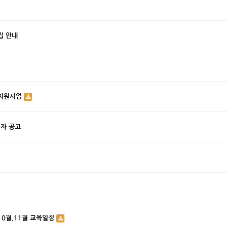
집 안내
 지원사업
격자 공고
10월,11월 교육일정