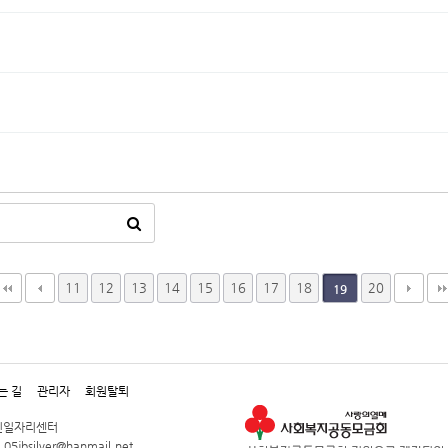
11
12
13
14
15
16
17
18
20
19
는 길
관리자
회원탈퇴
노인일자리센터
 05jbsilver@hanmail.net