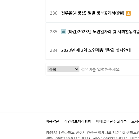
286
전주온(시장형) 월별 정보공개서(6월)
285
(마감)2023년 노인일자리 및 사회활동지
284
2023년 제 2차 노인채용박람회 실시안내
다음
맨끝
이용약관
개인정보처리방침
이메일무단수집거부
오시
[54981 ] 전라북도 전주시 완산구 백제대로 342 1층 전북
전화 : 063)255-9112, 9113 | 팩스 : 063)255-9114 | 메일 :