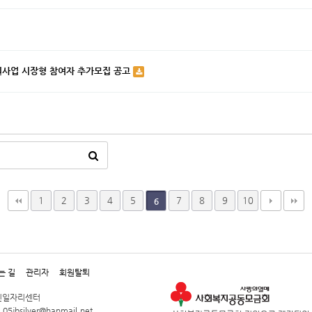
원사업 시장형 참여자 추가모집 공고
1
2
3
4
5
7
8
9
10
6
는 길
관리자
회원탈퇴
노인일자리센터
 05jbsilver@hanmail.net