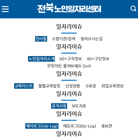
일자리이슈
인사말
수행기관/검색
찾아오시는길
일자리이슈
노인일자리소개
60+구직정보
60+구인정보
무엇이든 물어보세요 QnA
일자리이슈
교육리스트
월별교육일정
신청현황
수료증
취업교육영상
일자리이슈
공지사항
보도자료
일자리이슈
제이로그(Job-Log)
에듀로그(Edu-Log)
홍보관
일자리이슈