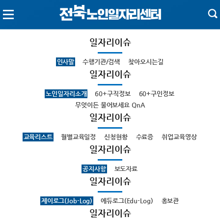
일자리이슈
인사말
수행기관/검색
찾아오시는길
일자리이슈
노인일자리소개
60+구직정보
60+구인정보
무엇이든 물어보세요 QnA
일자리이슈
교육리스트
월별교육일정
신청현황
수료증
취업교육영상
일자리이슈
공지사항
보도자료
일자리이슈
제이로그(Job-Log)
에듀로그(Edu-Log)
홍보관
일자리이슈