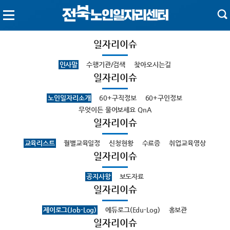
일자리이슈
인사말
수행기관/검색
찾아오시는길
일자리이슈
노인일자리소개
60+구직정보
60+구인정보
무엇이든 물어보세요 QnA
일자리이슈
교육리스트
월별교육일정
신청현황
수료증
취업교육영상
일자리이슈
공지사항
보도자료
일자리이슈
제이로그(Job-Log)
에듀로그(Edu-Log)
홍보관
일자리이슈