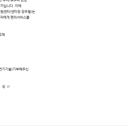
층은 수리/보수와 관련
끼십니다. 이에
원센터(센터장 장우철)는
요자에게 편의서비스를
교체
(전기기술)기부해주신
/