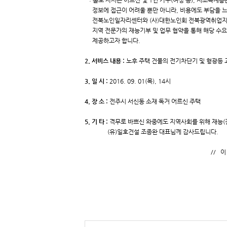
: 홀로 사시는 어르신 및 1인 가구(여성 등), 저소득계
정보에 접근이 어려울 뿐만 아니라, 비용에도 부담을 느
전북노인일자리센터와 (사)대한노인회 전북광역취업지
지역 전문가의 재능기부 및 업무 협약을 통해 해당 수
제공하고자 합니다.
2. 서비스 내용 :
노후 주택 건물의 전기차단기 및 형광등 
3. 일 시 :
2016. 09. 01(목), 14시
4. 장 소 :
전주시 서신동 소재 독거 어르신 주택
5. 기 타 :
격무로 바쁘신 와중에도 지역사회를 위해 재능
(유)일호건설 조종완 대표님께 감사드립니다.
// 이 상 /