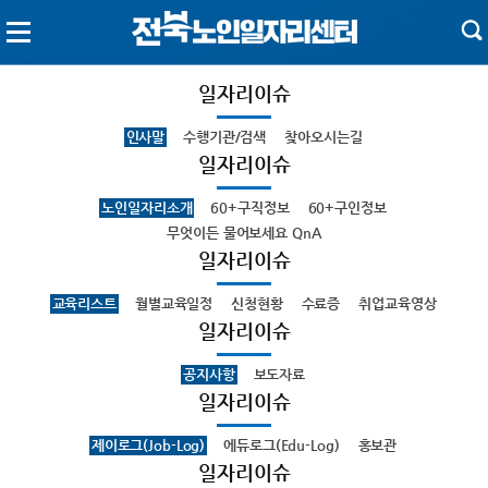
일자리이슈
인사말
수행기관/검색
찾아오시는길
일자리이슈
노인일자리소개
60+구직정보
60+구인정보
무엇이든 물어보세요 QnA
일자리이슈
교육리스트
월별교육일정
신청현황
수료증
취업교육영상
일자리이슈
공지사항
보도자료
일자리이슈
제이로그(Job-Log)
에듀로그(Edu-Log)
홍보관
일자리이슈