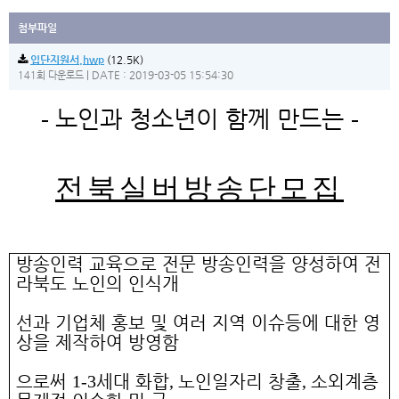
첨부파일
입단지원서.hwp
(12.5K)
|
DATE : 2019-03-05 15:54:30
141회 다운로드
본문
노인과 청소년이 함께 만드는
-
-
전북실버방송단모집
방송인력 교육으로 전문 방송인력을 양성하여 전
라북도 노인의 인식개
선과 기업체 홍보 및 여러 지역 이슈등에 대한 영
상을 제작하여 방영함
으로써
1-3
세대 화합
,
노인일자리 창출
,
소외계층