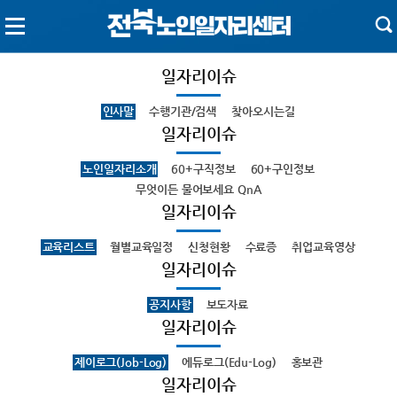
일자리이슈
인사말
수행기관/검색
찾아오시는길
일자리이슈
노인일자리소개
60+구직정보
60+구인정보
무엇이든 물어보세요 QnA
일자리이슈
교육리스트
월별교육일정
신청현황
수료증
취업교육영상
일자리이슈
공지사항
보도자료
일자리이슈
제이로그(Job-Log)
에듀로그(Edu-Log)
홍보관
일자리이슈