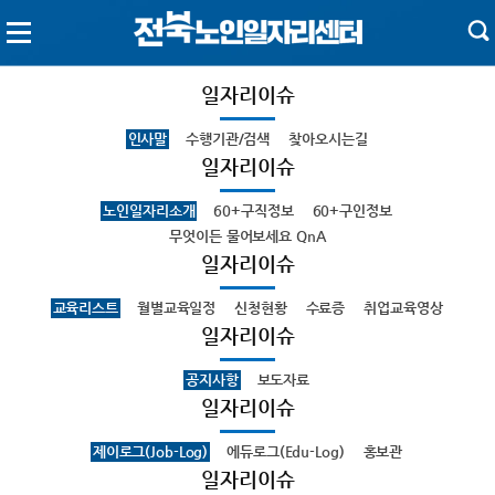
일자리이슈
인사말
수행기관/검색
찾아오시는길
일자리이슈
노인일자리소개
60+구직정보
60+구인정보
무엇이든 물어보세요 QnA
일자리이슈
교육리스트
월별교육일정
신청현황
수료증
취업교육영상
일자리이슈
공지사항
보도자료
일자리이슈
제이로그(Job-Log)
에듀로그(Edu-Log)
홍보관
일자리이슈