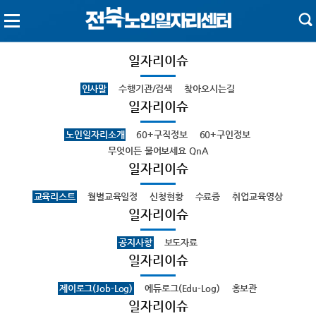
일자리이슈
인사말
수행기관/검색
찾아오시는길
일자리이슈
노인일자리소개
60+구직정보
60+구인정보
무엇이든 물어보세요 QnA
일자리이슈
교육리스트
월별교육일정
신청현황
수료증
취업교육영상
일자리이슈
공지사항
보도자료
일자리이슈
제이로그(Job-Log)
에듀로그(Edu-Log)
홍보관
일자리이슈