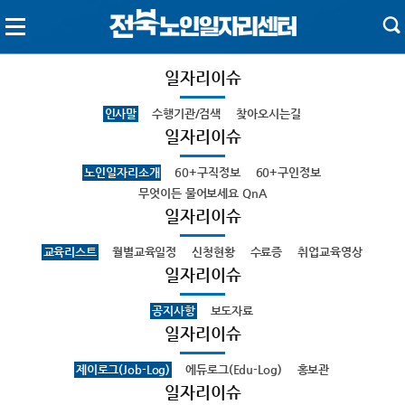
일자리이슈
인사말
수행기관/검색
찾아오시는길
일자리이슈
노인일자리소개
60+구직정보
60+구인정보
무엇이든 물어보세요 QnA
일자리이슈
교육리스트
월별교육일정
신청현황
수료증
취업교육영상
일자리이슈
공지사항
보도자료
일자리이슈
제이로그(Job-Log)
에듀로그(Edu-Log)
홍보관
일자리이슈