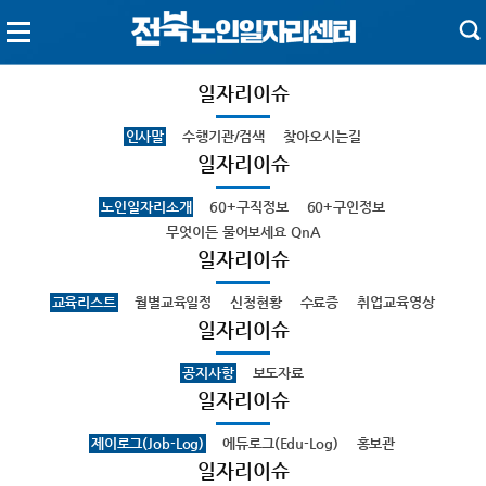
일자리이슈
인사말
수행기관/검색
찾아오시는길
일자리이슈
노인일자리소개
60+구직정보
60+구인정보
무엇이든 물어보세요 QnA
일자리이슈
교육리스트
월별교육일정
신청현황
수료증
취업교육영상
일자리이슈
공지사항
보도자료
일자리이슈
제이로그(Job-Log)
에듀로그(Edu-Log)
홍보관
일자리이슈