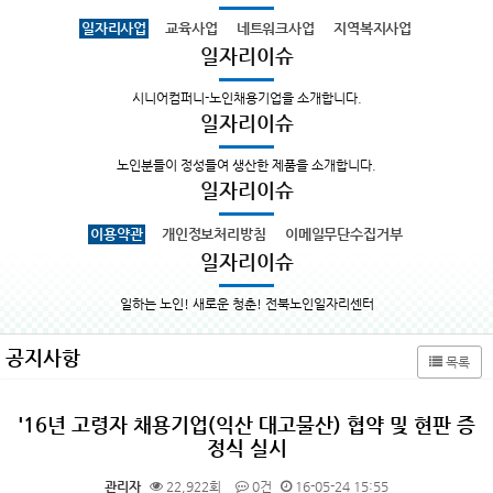
일자리사업
교육사업
네트워크사업
지역복지사업
일자리이슈
시니어컴퍼니-노인채용기업을 소개합니다.
일자리이슈
노인분들이 정성들여 생산한 제품을 소개합니다.
일자리이슈
이용약관
개인정보처리방침
이메일무단수집거부
일자리이슈
일하는 노인! 새로운 청춘! 전북노인일자리센터
공지사항
목록
'16년 고령자 채용기업(익산 대고물산) 협약 및 현판 증
정식 실시
관리자
22,922회
0건
16-05-24 15:55