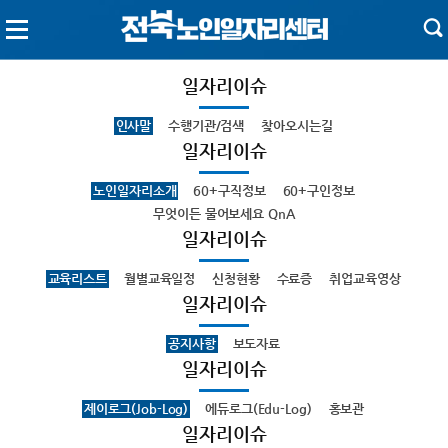
일자리이슈
인사말
수행기관/검색
찾아오시는길
일자리이슈
노인일자리소개
60+구직정보
60+구인정보
무엇이든 물어보세요 QnA
일자리이슈
교육리스트
월별교육일정
신청현황
수료증
취업교육영상
일자리이슈
공지사항
보도자료
일자리이슈
제이로그(Job-Log)
에듀로그(Edu-Log)
홍보관
일자리이슈