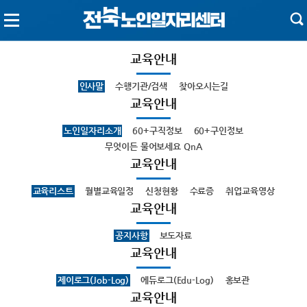
교육안내
인사말
수행기관/검색
찾아오시는길
교육안내
노인일자리소개
60+구직정보
60+구인정보
무엇이든 물어보세요 QnA
교육안내
교육리스트
월별교육일정
신청현황
수료증
취업교육영상
교육안내
공지사항
보도자료
교육안내
제이로그(Job-Log)
에듀로그(Edu-Log)
홍보관
교육안내