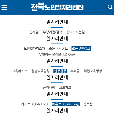
일자리안내
인사말
수행기관/검색
찾아오시는길
일자리안내
노인일자리소개
60+구직정보
60+구인정보
무엇이든 물어보세요 QnA
일자리안내
교육리스트
월별교육일정
신청현황
수료증
취업교육영상
일자리안내
공지사항
보도자료
일자리안내
제이로그(Job-Log)
에듀로그(Edu-Log)
홍보관
일자리안내