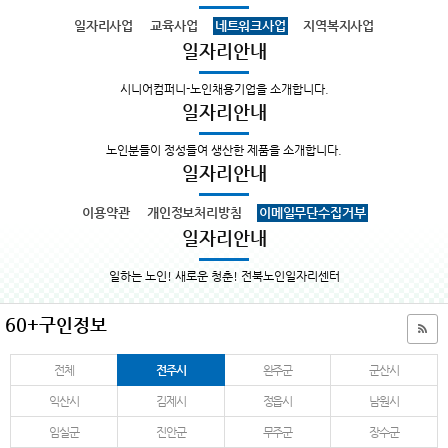
일자리사업
교육사업
네트워크사업
지역복지사업
일자리안내
시니어컴퍼니-노인채용기업을 소개합니다.
일자리안내
노인분들이 정성들여 생산한 제품을 소개합니다.
일자리안내
이용약관
개인정보처리방침
이메일무단수집거부
일자리안내
일하는 노인! 새로운 청춘! 전북노인일자리센터
60+구인정보
전체
전주시
완주군
군산시
익산시
김제시
정읍시
남원시
임실군
진안군
무주군
장수군